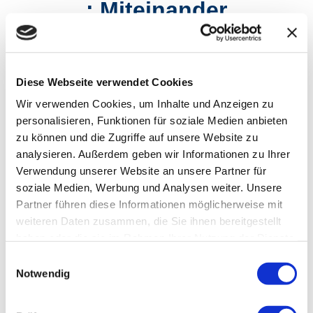
:
Miteinander
: Aufmerksamkeit
: Lebensqualität
Diese Webseite verwendet Cookies
Wir verwenden Cookies, um Inhalte und Anzeigen zu
personalisieren, Funktionen für soziale Medien anbieten
zu können und die Zugriffe auf unsere Website zu
analysieren. Außerdem geben wir Informationen zu Ihrer
Verwendung unserer Website an unsere Partner für
soziale Medien, Werbung und Analysen weiter. Unsere
Das LEBEN ist mir zu
Partner führen diese Informationen möglicherweise mit
weiteren Daten zusammen, die Sie ihnen bereitgestellt
KOSTBAR, um es
haben oder die sie im Rahmen Ihrer Nutzung der Dienste
gesammelt haben.
Einwilligungsauswahl
Notwendig
belanglos zu leben.