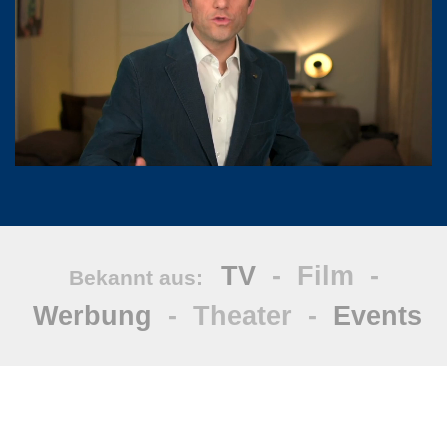
TV
- Film -
Bekannt aus:
Werbung
- Theater -
Events