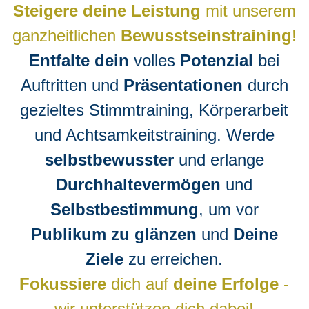
Steigere
d
eine Leistung
mit unserem
ganzheitlichen
Bewusstseinstraining
!
Entfalte dein
volles
Potenzial
bei
Auftritten und
Präsentationen
durch
gezieltes Stimmtraining, Körperarbeit
und Achtsamkeitstraining. Werde
selbstbewusster
und erlange
Durchhaltevermögen
und
Selbstbestimmung
, um vor
Publikum zu glänzen
und
Deine
Ziele
zu erreichen.
Fokussiere
dich auf
deine Erfolge
-
wir unterstützen dich dabei!